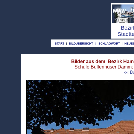
o
Bezir
Stadtt
START
|
BILDÜBERSICHT
|
SCHLAGWORT
|
NEUE
Bilder aus dem Bezirk Ham
Schule Bullenhuser Damm; 
<< Üb