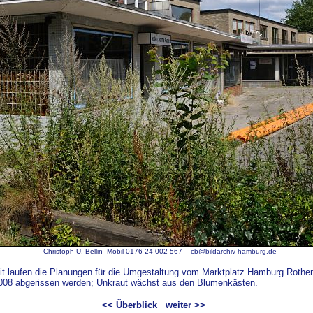
Christoph U. Bellin Mobil 0176 24 002 567
cb@bildarchiv-hamburg.de
it laufen die Planungen für die Umgestaltung vom Marktplatz Hamburg Rothe
2008 abgerissen werden; Unkraut wächst aus den Blumenkästen.
<< Überblick
weiter >>