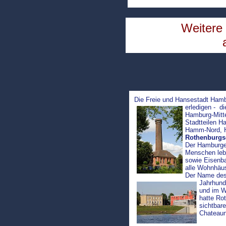
Weitere 
a
Die Freie und Hansestadt Hambu
erledigen - d
Hamburg-Mitte
Stadtteilen Ha
Hamm-Nord, H
Rothenburgs
Der Hamburger
Menschen lebe
sowie Eisenba
alle Wohnhäu
Der Name des 
Jahrhund
und im W
hatte Ro
sichtbar
Chateaun