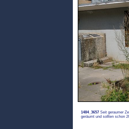
1484_3657
Seit geraumer Ze
geräumt und sollten schon 