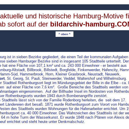
aktuelle und historische Hamburg-Motive f
b sofort auf der
bildarchiv-hamburg.C
^ oben ^
rg ist in sieben Bezirke gegliedert, die einen Teil der kommunalen
Aufgaben
iese sieben Hamburger Bezirke sind in insgesamt 105 Stadtteile
unterteilt. De
 hat eine Fläche von 107,1 km² und ca. 243 000 Einwohner - er besteht aus
mburg-Altstadt, Billbrook, Billstedt, Borgfelde, Finkenwerder, Hafencity,
Hamm
amm-Süd, Hammerbrook, Horn, Kleiner Grasbrook, Neustadt, Neuwerk,
ort
, St. Georg, St. Pauli, Steinwerder, Veddel, Waltershof und Wilhelmsburg
 Stadtteil Rothenburgsort liegt im Mündungsgebiet der Bille in die Elbe - ca.
n auf einer Fläche von 7,6 km². Große Bereiche des Stadtteils werden von 
hnanlagen eingenommen. Auf der Billhuder Insel im Nordosten von Rothenbur
ser Rothenburgsorts wurden
1943 durch Bombenangriffe zerstört.
Stadtteils lässt sich von der Familie Rodenborg herleiten, die seit dem 17.
ert Ländereien dort besaß. 1871 wurde Rothenburgsort zum Vorort von Hamb
esten des Stadtteils wurden Wohnungen für die Hafenarbeiter errichtet. Um 
thenburgsort ca. 40 000 Einwohner. Das Wahrzeichen des Stadtteils ist der we
e 64 m hohe Turm der Wasserkunst. Er wurde 1848 nach Plänen von Alexis d
euf errichtet und steht heute unter Denkmalschutz.