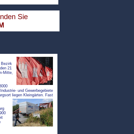
inden Sie
OM
r Bezirk
den 21
-Mitte,
.
 8000
Industrie- und Gewerbegebiete
gsort liegen Kleingärten. Fast
urg
1900
it
e