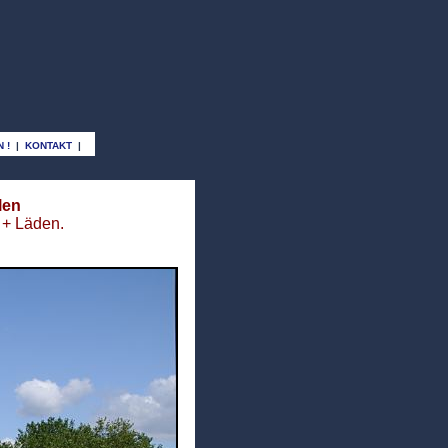
 !
|
KONTAKT
|
len
 + Läden.