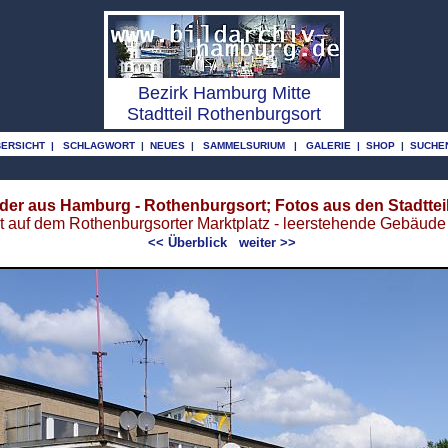
o
o
Bezirk Hamburg Mitte
Stadtteil Rothenburgsort
BERSICHT
|
SCHLAGWORT
|
NEUES
|
SAMMELSURIUM
|
GALERIE
|
SHOP
|
SUCHEN
lder aus Hamburg - Rothenburgsort; Fotos aus den Stadttei
t auf dem Rothenburgsorter Marktplatz - leerstehende Gebäude
<< Überblick
weiter >>