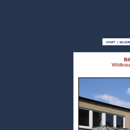
START
|
BILDÜ
Bi
Wildkrau