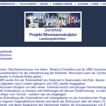
LDÜBERSICHT
|
SCHLAGWORT
|
NEUES
|
SAMMELSURIUM
|
GALERIE
|
SHOP
|
KO
DenkMal
Projekt Wissmannskulptur
Landungsbrücken
tsgebäude
sbrücken
ehrwieder
nn, Reichskommissar von ehem. 'Deutsch-Ostafrika und ab 1895 Gouverneur
verantwortlich für die Unterdrückung der Afrikaner. Wissmann kann als Symbo
ands in Kolonial-Afrika gelten.
5 wurde ihm als 'Kolonialheld' ein Denkmal in Daressalam errichtet; dieses
Engländern nach London gebracht und 1921 wieder freigegeben.
ssmann-Skulptur vor dem ehem. Kolonial-Institut und jetzigen Universitätsge
he' Kolonialzeit zu erinnern und Hoffnungen für dessen Reaktivierung zu wec
efigur vom Sockel - seitdem war sie eingelagert.
r-Aufstellung des Kolonialisten mit Untergebenen ist als künstlerisches Proj
ein eigenes Gegendenkmal dienen und damit die Diskussion über die ehem.(?) 
lands und deren Bedeutung des Hamburger Hafens als Ausgangspunkt von E