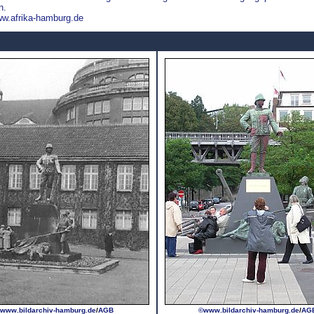
n.
w.afrika-hamburg.de
www.bildarchiv-hamburg.de
/
AGB
©www.bildarchiv-hamburg.de
/
AG