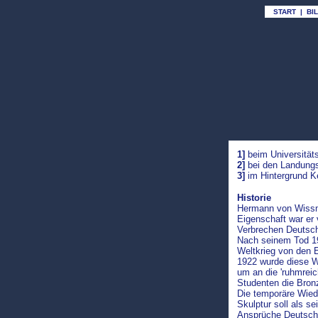
START
|
BI
1]
beim
Universitä
2]
bei den
Landung
3]
im Hintergrund
K
Historie
Hermann von Wissma
Eigenschaft war er 
Verbrechen Deutschl
Nach seinem Tod 190
Weltkrieg von den 
1922 wurde diese Wi
um an die 'ruhmreic
Studenten die Bronz
Die temporäre Wiede
Skulptur soll als s
Ansprüche Deutsch