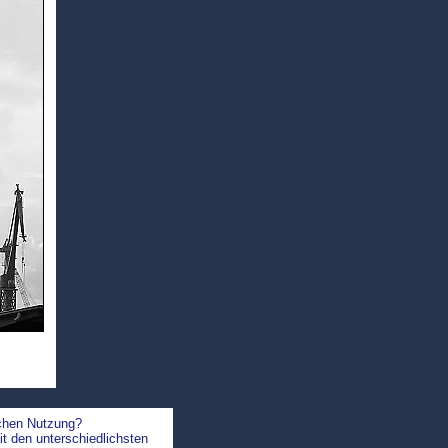
ichen Nutzung?
t den unterschiedlichsten