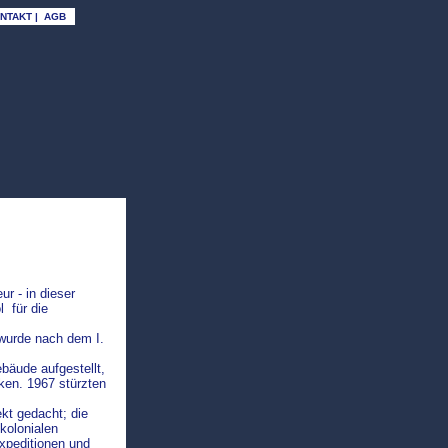
NTAKT
|
AGB
o
 - in dieser
l für die
 wurde nach dem I.
bäude aufgestellt,
ken. 1967 stürzten
ekt gedacht; die
kolonialen
xpeditionen und