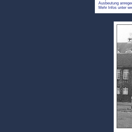
Ausbeutung anrege
Mehr Infos unter
ww