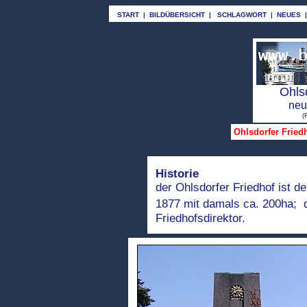
START
|
BILDÜBERSICHT
|
SCHLAGWORT
|
NEUES
Ohlsd
neu
(
Ohlsdorfer Friedh
Historie
der Ohlsdorfer Friedhof ist d
1877 mit damals ca. 200ha; d
Friedhofsdirektor.