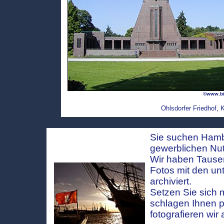
©www.bi
Ohlsdorfer Friedhof, 
Sie suchen Hambu
gewerblichen Nu
Wir haben Tausen
Fotos mit den un
archiviert.
Setzen Sie sich m
schlagen Ihnen 
fotografieren wir