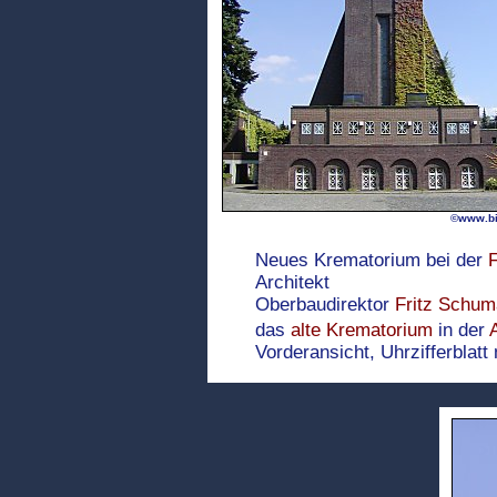
©
www.bi
Neues Krematorium
bei der
F
Architekt
Oberbaudirektor
Fritz Schum
das
alte Krematorium
in der
Vorderansicht, Uhrzifferblat