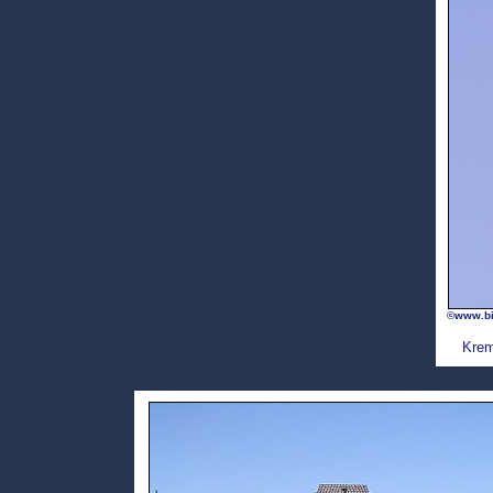
©www.bi
Krem